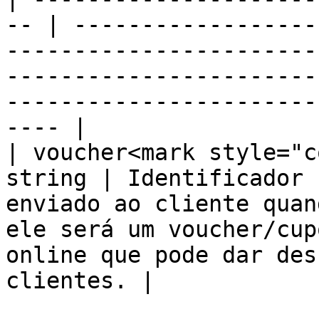
-- | ------------------
-----------------------
-----------------------
-----------------------
---- |

| voucher<mark style="c
string | Identificador 
enviado ao cliente quan
ele será um voucher/cup
online que pode dar des
clientes. |
