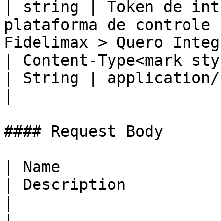
| string | Token de int
plataforma de controle 
Fidelimax > Quero Integ
| Content-Type<mark styl
| String | application/json                                                                             
|

#### Request Body

| Name                  
| Description                                                                                                                                                                                             
|

| ---------------------