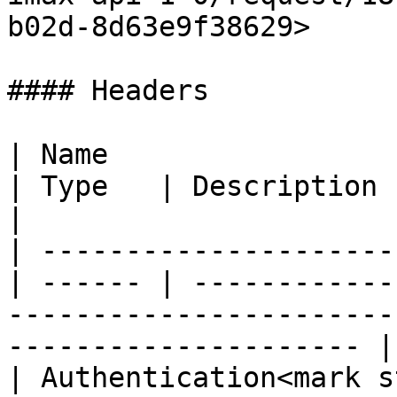
b02d-8d63e9f38629>

#### Headers

| Name                                             
| Type   | Description                                                                                                    
|

| ---------------------
| ------ | ------------
-----------------------
--------------------- |

| Authentication<mark s