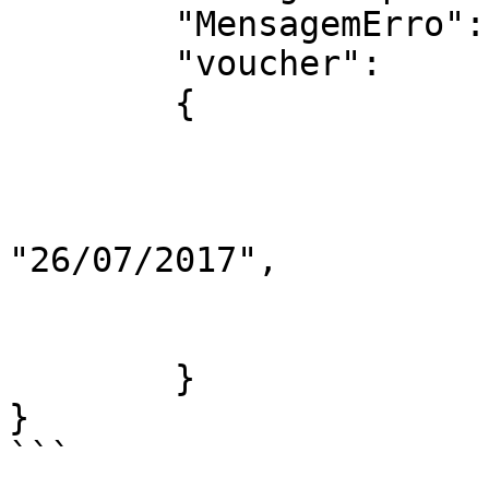
	"MensagemErro": null,

	"voucher": 

	{

			"identificador": "PCX111"
			"resgatado": true,
			"data_resgate":
"26/07/2017",

			"valor_cashback": 27.22,	
	}

}

```
